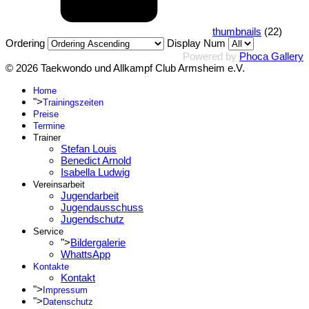
thumbnails
(22)
Ordering
Display Num
Powered by
Phoca Gallery
© 2026 Taekwondo und Allkampf Club Armsheim e.V.
Home
">
Trainingszeiten
Preise
Termine
Trainer
Stefan Louis
Benedict Arnold
Isabella Ludwig
Vereinsarbeit
Jugendarbeit
Jugendausschuss
Jugendschutz
Service
">
Bildergalerie
WhattsApp
Kontakte
Kontakt
">
Impressum
">
Datenschutz