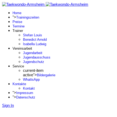
Home
">
Trainingszeiten
Preise
Termine
Trainer
Stefan Louis
Benedict Arnold
Isabella Ludwig
Vereinsarbeit
Jugendarbeit
Jugendausschuss
Jugendschutz
Service
current-item
active">
Bildergalerie
WhattsApp
Kontakte
Kontakt
">
Impressum
">
Datenschutz
Sign In