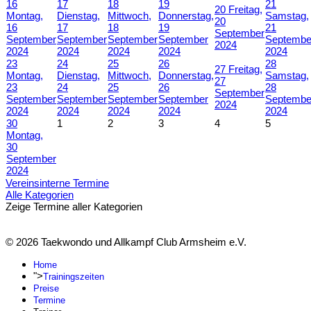
16
17
18
19
21
20
Freitag,
Montag,
Dienstag,
Mittwoch,
Donnerstag,
Samstag,
20
16
17
18
19
21
September
September
September
September
September
Septembe
2024
2024
2024
2024
2024
2024
23
24
25
26
28
27
Freitag,
Montag,
Dienstag,
Mittwoch,
Donnerstag,
Samstag,
27
23
24
25
26
28
September
September
September
September
September
Septembe
2024
2024
2024
2024
2024
2024
30
1
2
3
4
5
Montag,
30
September
2024
Vereinsinterne Termine
Alle Kategorien
Zeige Termine aller Kategorien
© 2026 Taekwondo und Allkampf Club Armsheim e.V.
Home
">
Trainingszeiten
Preise
Termine