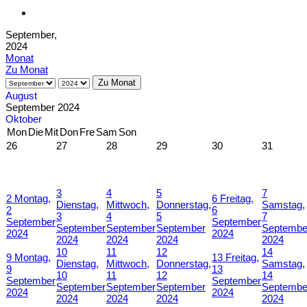
September,
2024
Monat
Zu Monat
Zu Monat
August
September 2024
Oktober
Mon
Die
Mit
Don
Fre
Sam
Son
26
27
28
29
30
31
3
4
5
7
2
Montag,
6
Freitag,
Dienstag,
Mittwoch,
Donnerstag,
Samstag,
2
6
3
4
5
7
September
September
September
September
September
Septembe
2024
2024
2024
2024
2024
2024
10
11
12
14
9
Montag,
13
Freitag,
Dienstag,
Mittwoch,
Donnerstag,
Samstag,
9
13
10
11
12
14
September
September
September
September
September
Septembe
2024
2024
2024
2024
2024
2024