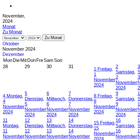
November,
2024
Monat
Zu Monat
Zu Monat
Oktober
November 2024
Dezember
Mon
Die
Mit
Don
Fre
Sam
Son
28
29
30
31
2
3
1
Freitag,
Samstag,
S
1
2
3
November
November
2024
2024
2
5
6
7
9
1
4
Montag,
8
Freitag,
Dienstag,
Mittwoch,
Donnerstag,
Samstag,
S
4
8
5
6
7
9
1
November
November
November
November
November
November
2024
2024
2024
2024
2024
2024
2
11
12
13
14
16
1
15
Freitag,
Montag,
Dienstag,
Mittwoch,
Donnerstag,
Samstag,
S
15
11
12
13
14
16
1
November
November
November
November
November
November
2024