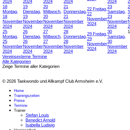
2024
2024
2024
2024
2024
2
18
19
20
21
23
2
22
Freitag,
Montag,
Dienstag,
Mittwoch,
Donnerstag,
Samstag,
S
22
18
19
20
21
23
2
November
November
November
November
November
November
2024
2024
2024
2024
2024
2024
2
25
26
27
28
30
1
29
Freitag,
Montag,
Dienstag,
Mittwoch,
Donnerstag,
Samstag,
29
25
26
27
28
30
November
November
November
November
November
November
2024
2024
2024
2024
2024
2024
Vereinsexterne Termine
Alle Kategorien
Zeige Termine aller Kategorien
© 2026 Taekwondo und Allkampf Club Armsheim e.V.
Home
Trainingszeiten
Preise
Termine
Trainer
Stefan Louis
Benedict Arnold
Isabella Ludwig