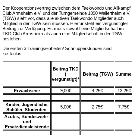
Der Kooperationsvertrag zwischen dem Taekwondo und Allkampf
Club Armsheim e.V. und der Turngemeinde 1890 Wallertheim e.V.
(TGW) sieht vor, dass alle aktiven Taekwondo Mitglieder auch
Mitglied in der TGW sein müssen. Hierfür steht ein vergünstigter
Beitrag zur Verfügung. Es muss sowohl eine Mitgliedschaft im
TKD Club Armsheim als auch eine Mitgliedschaft in der TGW
bestehen.
Die ersten 3 Trainingseinheiten/ Schnupperstunden sind
kostenlos!
Beitrag TKD
(
Beitrag (TGW)
Summe
vergünstigt)*
Erwachsene
9,00€
4,25€
13,25€
Kinder, Jugendliche,
5,00€
2,75€
7,75€
Schüler, Studenten,
Azubis, Bundeswehr-
und
Ersatzdiensleistende